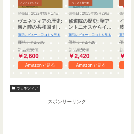
ノンフィクション
キリスト教一般
イタリ
発売日 : 2022年08月17日
発売日 : 2015年05月29日
発売日 : 
ヴェネツィアの歴史:
修道院の歴史: 聖ア
イタリ
海と陸の共和国 創元
ントニオスからイエ
波新書
世界史ライブラリー
ズス会まで 創元世界
商品レビュー・口コミを見る
商品レビュー・口コミを見る
商品レビ
史ライブラリー
価格 : ￥2,600
価格 : ￥2,420
価格 : 
新品最安値 :
新品最安値 :
新品最安
￥2,600
￥2,420
￥99
Amazonで見る
Amazonで見る
Am
ヴェネツィア
スポンサーリンク