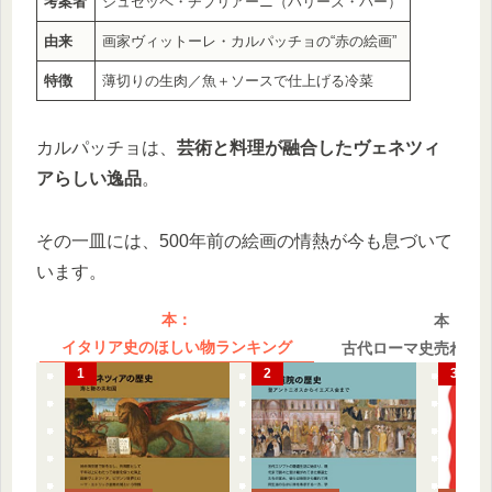
考案者
ジュゼッペ・チプリアーニ（ハリーズ・バー）
由来
画家ヴィットーレ・カルパッチョの“赤の絵画”
特徴
薄切りの生肉／魚＋ソースで仕上げる冷菜
カルパッチョは、
芸術と料理が融合したヴェネツィ
アらしい逸品
。
その一皿には、500年前の絵画の情熱が今も息づいて
います。
本：
本：
イタリア史のほしい物ランキング
古代ローマ史売れ筋