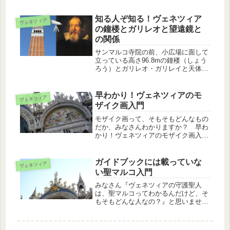
知る人ぞ知る！ヴェネツィア
ヴェネツィア
の鐘楼とガリレオと望遠鏡と
の関係
サンマルコ寺院の前、小広場に面して
立っている高さ96.8mの鐘楼（しょう
ろう）とガリレオ・ガリレイと天体望
遠鏡との関係を知っていますか？
早わかり！ヴェネツィアのモ
ヴェネツィア
ザイク画入門
モザイク画って、そもそもどんなもの
だか、みなさんわかりますか？ 早わ
かり！ヴェネツィアのモザイク画入門
です。
ガイドブックには載っていな
ヴェネツィア
い聖マルコ入門
みなさん『ヴェネツィアの守護聖人
は、聖マルコってわかるんだけど、そ
もそもどんな人なの？』と思いません
か？ガイドブックには載っていない
「聖マルコ」の基本のキを学んでみま
しょう。