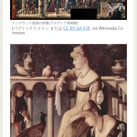
イングランド使節の到着(アカデミア美術館)
[パブリックドメイン または
CC BY-SA 4.0
], via Wikimedia Co
mmons