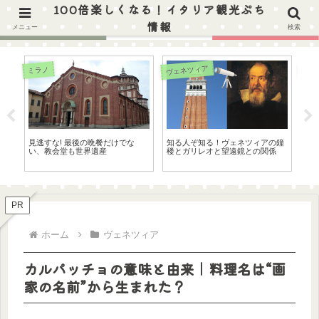
100倍楽しくなる！イタリア観光ぷち
ガイドブックにはなかなか載っていない、イタリア観光を100倍楽しく& 充実する & 知れば知る
情報
ほど楽しくなる各地のぷち情報
メニュー
検索
ヴェネツィア
ヴェ
ミラノ
フ
見逃すな! 最後の晩餐だけでな
知る人ぞ知る！ヴェネツィアの鐘
カ
ェ
い、教会堂も世界遺産
楼とガリレオと望遠鏡との関係
名
前!
PR
ホーム
ヴェネツィア
カルパッチョの意味と由来｜料理名は“画
家の名前”から生まれた？