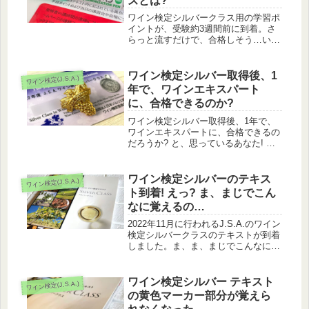
ズとは?
ワイン検定シルバークラス用の学習ポ
イントが、受験約3週間前に到着。さ
らっと流すだけで、合格しそう…いや
いや、油断は禁物! ということで、
100円ショップの暗記用マーカーを使
い、ラストスパート中‼
ワイン検定シルバー取得後、1
ワイン検定(J.S.A.)
年で、ワインエキスパート
に、合格できるのか?
ワイン検定シルバー取得後、1年で、
ワインエキスパートに、合格できるの
だろうか? と、思っているあなた! 正
しい勉強法で可能性は十分にありま
す。私もできました。
ワイン検定シルバーのテキス
ワイン検定(J.S.A.)
ト到着! えっ? ま、まじでこん
なに覚えるの…
2022年11月に行われるJ.S.A.のワイン
検定シルバークラスのテキストが到着
しました。ま、ま、まじでこんなに覚
えるの? と叫びたくなるくらい、小さ
な文字でいっぱいです。どうしよう…
ワイン検定シルバー テキスト
ワイン検定(J.S.A.)
の黄色マーカー部分が覚えら