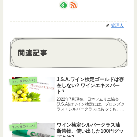
管理人
関連記事
J.S.A.ワイン検定ゴールドは存
ワイン検定(J.S.A.)
在しない? ワインエキスパー
ト?
2022年7月現在、日本ソムリエ協会
(J.S.A)のワイン検定には、ブロンズク
ラス・シルバークラスはあっても、ゴ
ールドクラスが存在しません。謎だっ
たのですが、ブロンズクラスに申し込
んで、その理由が判明しました。
ワイン検定シルバークラス油
ワイン検定(J.S.A.)
断禁物。使い出した100円グッ