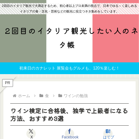
2回目のイタリア観光で大満足するため、初心者以上プロ未満の視点で、日本でゆる～く楽しめる
イタリアの食・文化・芸術などの観光に役立つネタ集めをしています。
2回目のイタリア観光したい人のネ
タ帳
初来日のカナレット 展覧会もグルメも、120％楽しむ！
PR
ホーム
食
ワインの勉強
ワイン検定に合格後、独学で上級者になる
方法、おすすめ3選
X
Facebook
はてブ