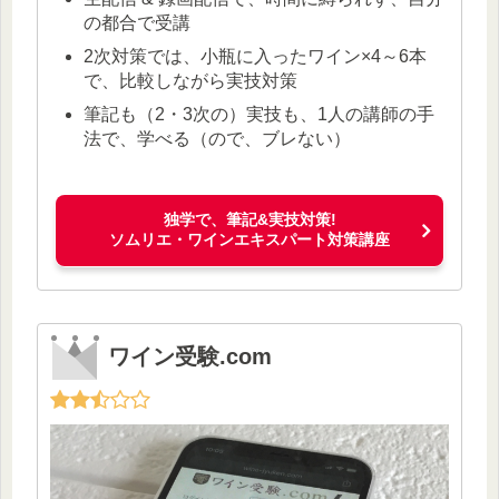
の都合で受講
2次対策では、小瓶に入ったワイン×4～6本
で、比較しながら実技対策
筆記も（2・3次の）実技も、1人の講師の手
法で、学べる（ので、ブレない）
独学で、筆記&実技対策!
ソムリエ・ワインエキスパート対策講座
ワイン受験.com