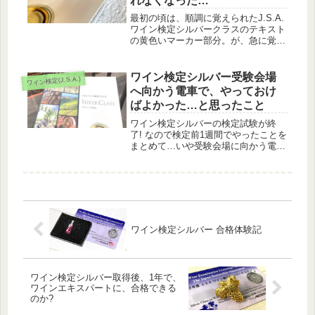
れなくなった…
最初の頃は、順調に覚えられたJ.S.A.
ワイン検定シルバークラスのテキスト
の黄色いマーカー部分。が、急に覚え
られなくなった…ので、私が取ってい
る対応方法をご紹介しますね。
ワイン検定シルバー受験会場
ワイン検定(J.S.A.)
へ向かう電車で、やっておけ
ばよかった…と思ったこと
ワイン検定シルバーの検定試験が終
了! なので検定前1週間でやったことを
まとめて…いや受験会場に向かう電車
の中で気づいた「やっておけばよかっ
た…」をお伝えします。
ワイン検定シルバー 合格体験記
ワイン検定シルバー取得後、1年で、
ワインエキスパートに、合格できる
のか?