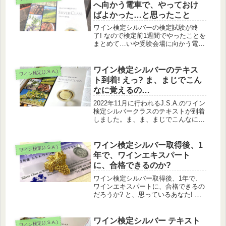
へ向かう電車で、やっておけ
ばよかった…と思ったこと
ワイン検定シルバーの検定試験が終
了! なので検定前1週間でやったことを
まとめて…いや受験会場に向かう電車
の中で気づいた「やっておけばよかっ
た…」をお伝えします。
ワイン検定シルバーのテキス
ワイン検定(J.S.A.)
ト到着! えっ? ま、まじでこん
なに覚えるの…
2022年11月に行われるJ.S.A.のワイン
検定シルバークラスのテキストが到着
しました。ま、ま、まじでこんなに覚
えるの? と叫びたくなるくらい、小さ
な文字でいっぱいです。どうしよう…
ワイン検定シルバー取得後、1
ワイン検定(J.S.A.)
年で、ワインエキスパート
に、合格できるのか?
ワイン検定シルバー取得後、1年で、
ワインエキスパートに、合格できるの
だろうか? と、思っているあなた! 正
しい勉強法で可能性は十分にありま
す。私もできました。
ワイン検定シルバー テキスト
ワイン検定(J.S.A.)