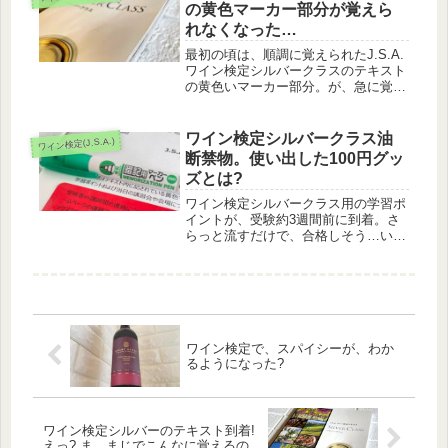
の黄色マーカー部分が覚えら
れなくなった…
最初の頃は、順調に覚えられたJ.S.A.
ワイン検定シルバークラスのテキスト
の黄色いマーカー部分。が、急に覚え
られなくなった…ので、私が取ってい
る対応方法をご紹介しますね。
ワイン検定シルバークラス油
ワイン検定(J.S.A.)
断禁物。使い出した100円グッ
ズとは?
ワイン検定シルバークラス用の学習ポ
イントが、受験約3週間前に到着。さ
らっと流すだけで、合格しそう…いや
いや、油断は禁物! ということで、
100円ショップの暗記用マーカーを使
い、ラストスパート中‼
ワイン検定で、スパイシーが、わか
るようになった?
ワイン検定シルバーのテキスト到着!
えっ? ま、まじでこんなに覚えるの…