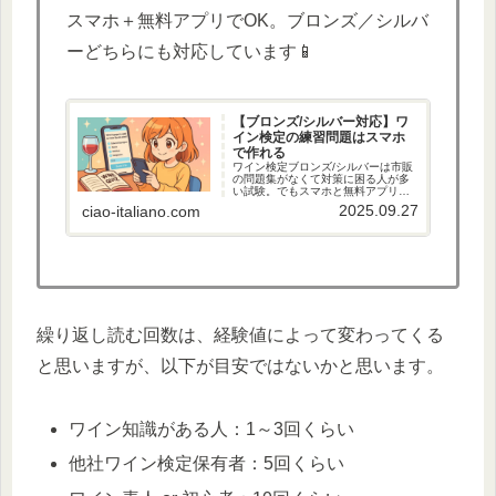
スマホ＋無料アプリでOK。ブロンズ／シルバ
ーどちらにも対応しています📱
【ブロンズ/シルバー対応】ワ
イン検定の練習問題はスマホ
で作れる
ワイン検定ブロンズ/シルバーは市販
の問題集がなくて対策に困る人が多
い試験。でもスマホと無料アプリ＋
AIを使えば、自分だけの練習問題集
2025.09.27
ciao-italiano.com
を簡単に作成できます。PDF化した
テキストをAIに添付するだけで、4択
問題や解説、スコアまで自動生成。
分割PDFのコツや入力例も紹介。
繰り返し読む回数は、経験値によって変わってくる
と思いますが、以下が目安ではないかと思います。
ワイン知識がある人：1～3回くらい
他社ワイン検定保有者：5回くらい