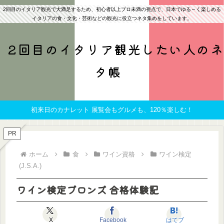
2回目のイタリア観光で大満足するため、初心者以上プロ未満の視点で、日本でゆる～く楽しめる
イタリアの食・文化・芸術などの観光に役立つネタ集めをしています。
2回目のイタリア観光したい人のネ
タ帳
初来日のカナレット 展覧会もグルメも、120％楽しむ！
PR
ホーム
食
ワイン資格
ワイン検定
(J.S.A.)
ワイン検定ブロンズ 合格体験記
X
Facebook
はてブ