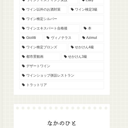
ワイン以外のお酒対策
ワイン検定3級
ワイン検定シルバー
ワインエキスパート合格後
本
Giolitti
ヴィノテラス
Azimut
ワイン検定ブロンズ
せかけん4級
都市景観画
せかけん3級
デザートワイン
ワインショップ併設レストラン
トラットリア
なかのひと