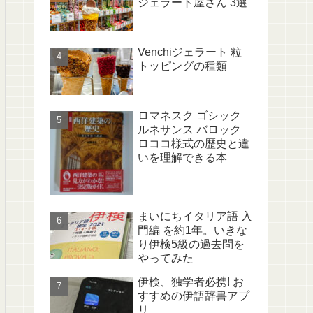
ジェラート屋さん 3選
Venchiジェラート 粒
トッピングの種類
ロマネスク ゴシック
ルネサンス バロック
ロココ様式の歴史と違
いを理解できる本
まいにちイタリア語 入
門編 を約1年。いきな
り伊検5級の過去問を
やってみた
伊検、独学者必携! お
すすめの伊語辞書アプ
リ