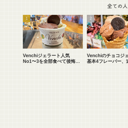
全ての人
Venchiジェラート人気
Venchiのチョコジ
No1〜3を全部食べて後悔？
基本4フレーバー、
正しい順番と組み合わせ方を
ってる?
解説