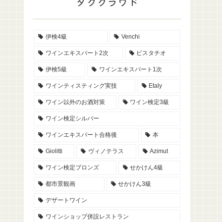
タグクラウド
伊検4級
Venchi
ワインエキスパート2次
ピスタチオ
伊検5級
ワインエキスパート1次
ワインティスティング実技
Etaly
Venchiジェラート 粒トッピ
まいにちイタリア語
ワイン以外のお酒対策
ワイン検定3級
ングの種類
を約1年。いきなり
過去問をやってみた
ワイン検定シルバー
ワインエキスパート合格後
本
 ルネサ
コ様式の
Giolitti
ヴィノテラス
Azimut
きる本
ワイン検定ブロンズ
せかけん4級
都市景観画
せかけん3級
デザートワイン
ワインショップ併設レストラン