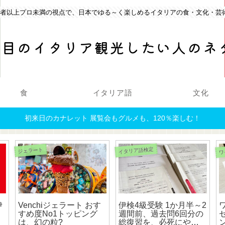
心者以上プロ未満の視点で、日本でゆる～く楽しめるイタリアの食・文化・芸
回目のイタリア観光したい人のネ
食
イタリア語
文化
初来日のカナレット 展覧会もグルメも、120％楽しむ！
ワ
イタリア語検定
ジェラート
伊
Venchiジェラート おす
伊検4級受験 1か月半～2
すめ度No1トッピング
週間前、過去問6回分の
は、幻の粒?
総復習を、必死にやっ