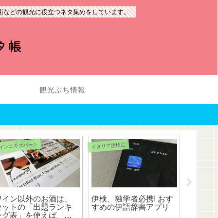
術などの観光に役立つネタ集めをしています。
タ帳
観光ぷち情報
インエキスパート
イタリア語検定
ジェラート
ワイン以外のお酒は、
伊検、独学者必携! おす
Etal
セットの「出題ランキ
すめの伊語辞書アプリ
ラート!
ング表」を使えば、試
た?