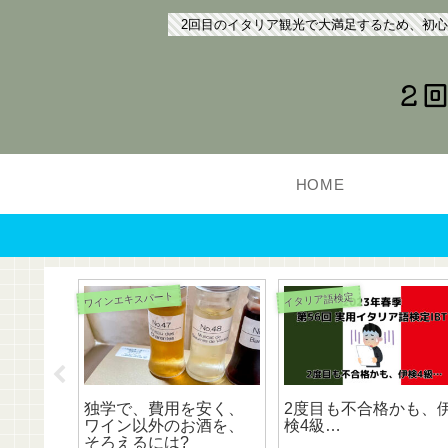
2回目のイタリア観光で大満足するため、初
2
HOME
ワインエキスパート
イタリア語検定
語彙は1
独学で、費用を安く、
2度目も不合格かも、
後。テキ
ワイン以外のお酒を、
検4級…
そろえるには?