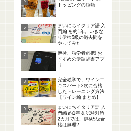
トッピングの種類
まいにちイタリア語 入
門編 を約1年。いきな
り伊検5級の過去問を
やってみた
伊検、独学者必携! お
すすめの伊語辞書アプ
リ
完全独学で、ワインエ
キスパート2次に合格
したトレーニング方法
【ワイン編 まとめ】
まいにちイタリア語 入
門編 約1年 & 試験対策
2カ月では、伊検5級合
格は無理?