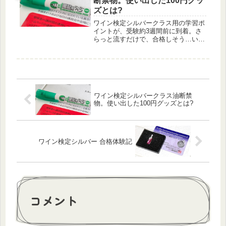
断禁物。使い出した100円グッ
ズとは?
ワイン検定シルバークラス用の学習ポ
イントが、受験約3週間前に到着。さ
らっと流すだけで、合格しそう…いや
いや、油断は禁物! ということで、
100円ショップの暗記用マーカーを使
い、ラストスパート中‼
ワイン検定シルバークラス油断禁
物。使い出した100円グッズとは?
ワイン検定シルバー 合格体験記
コメント