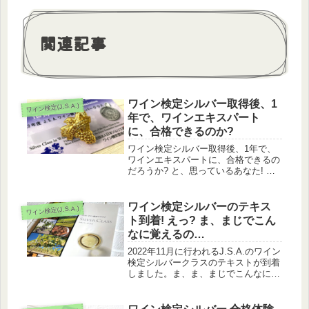
関連記事
ワイン検定シルバー取得後、1
ワイン検定(J.S.A.)
年で、ワインエキスパート
に、合格できるのか?
ワイン検定シルバー取得後、1年で、
ワインエキスパートに、合格できるの
だろうか? と、思っているあなた! 正
しい勉強法で可能性は十分にありま
す。私もできました。
ワイン検定シルバーのテキス
ワイン検定(J.S.A.)
ト到着! えっ? ま、まじでこん
なに覚えるの…
2022年11月に行われるJ.S.A.のワイン
検定シルバークラスのテキストが到着
しました。ま、ま、まじでこんなに覚
えるの? と叫びたくなるくらい、小さ
な文字でいっぱいです。どうしよう…