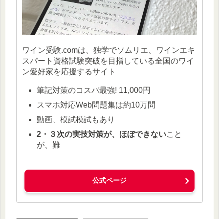
ワイン受験.comは、独学でソムリエ、ワインエキ
スパート資格試験突破を目指している全国のワイ
ン愛好家を応援するサイト
筆記対策のコスパ最強! 11,000円
スマホ対応Web問題集は約10万問
動画、模試模試もあり
2・３次の実技対策が、ほぼできない
こと
が、難
公式ページ