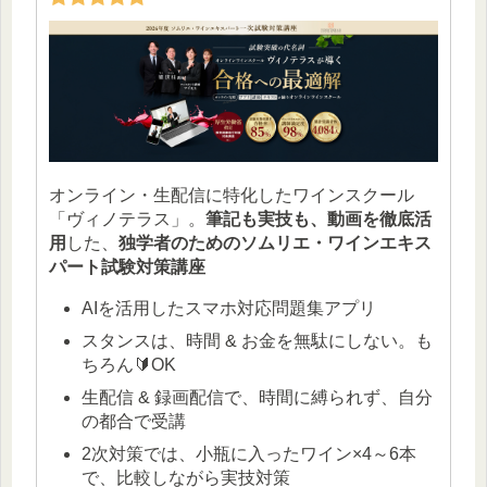
オンライン・生配信に特化したワインスクール
「ヴィノテラス」。
筆記も実技も、動画を徹底活
用
した、
独学者のためのソムリエ・ワインエキス
パート試験対策講座
AIを活用したスマホ対応問題集アプリ
スタンスは、時間 & お金を無駄にしない。も
ちろん🔰OK
生配信 & 録画配信で、時間に縛られず、自分
の都合で受講
2次対策では、小瓶に入ったワイン×4～6本
で、比較しながら実技対策