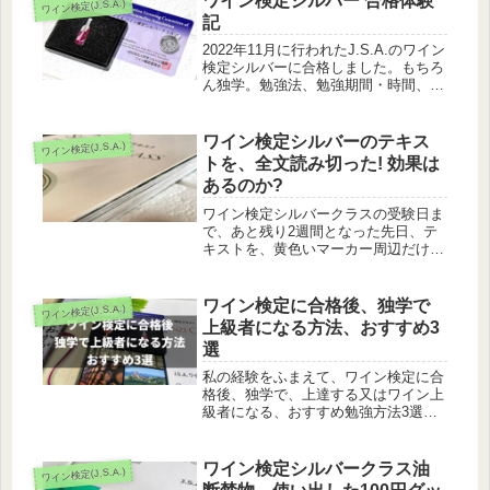
ワイン検定シルバー 合格体験
ワイン検定(J.S.A.)
記
2022年11月に行われたJ.S.A.のワイン
検定シルバーに合格しました。もちろ
ん独学。勉強法、勉強期間・時間、難
易度などの合格体験記をご紹介!
ワイン検定シルバーのテキス
ワイン検定(J.S.A.)
トを、全文読み切った! 効果は
あるのか?
ワイン検定シルバークラスの受験日ま
で、あと残り2週間となった先日、テ
キストを、黄色いマーカー周辺だけで
なく、全文読み切りました。効果があ
ると思いますか?
ワイン検定に合格後、独学で
ワイン検定(J.S.A.)
上級者になる方法、おすすめ3
選
私の経験をふまえて、ワイン検定に合
格後、独学で、上達する又はワイン上
級者になる、おすすめ勉強方法3選を
まとめてみました。
ワイン検定シルバークラス油
ワイン検定(J.S.A.)