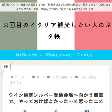
2回目のイタリア観光で大満足するため、初心者以上プロ未満の視点で、日本でゆる～く楽しめる
イタリアの食・文化・芸術などの観光に役立つネタ集めをしています。
2回目のイタリア観光したい人のネ
タ帳
初来日のカナレット 展覧会もグルメも、120％楽しむ！
PR
ホーム
食
ワイン資格
ワイン検定
(J.S.A.)
ワイン検定シルバー受験会場へ向かう電車
で、やっておけばよかった…と思ったこと