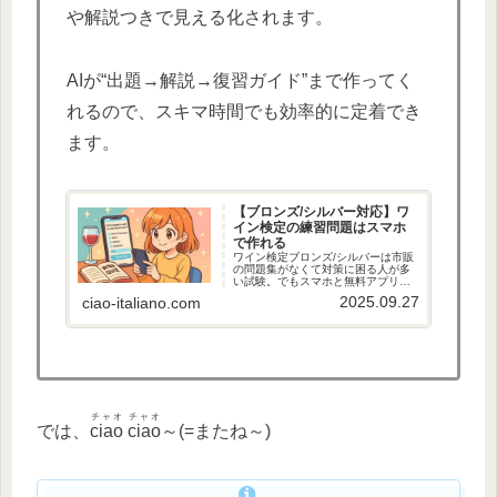
や解説つきで見える化されます。
AIが“出題→解説→復習ガイド”まで作ってく
れるので、スキマ時間でも効率的に定着でき
ます。
【ブロンズ/シルバー対応】ワ
イン検定の練習問題はスマホ
で作れる
ワイン検定ブロンズ/シルバーは市販
の問題集がなくて対策に困る人が多
い試験。でもスマホと無料アプリ＋
AIを使えば、自分だけの練習問題集
2025.09.27
ciao-italiano.com
を簡単に作成できます。PDF化した
テキストをAIに添付するだけで、4択
問題や解説、スコアまで自動生成。
分割PDFのコツや入力例も紹介。
チャオ チャオ
では、
ciao ciao
～(=またね～)