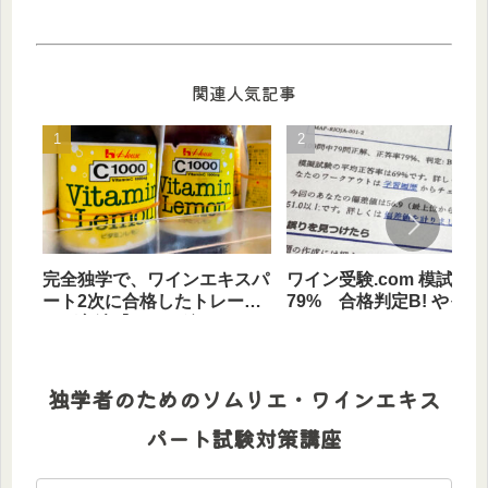
関連人気記事
完全独学で、ワインエキスパ
ワイン受験.com 模試 正
ート2次に合格したトレーニ
79% 合格判定B! やって
ング方法【ワイン編 まと
かった?
め】
独学者のためのソムリエ・ワインエキス
パート試験対策講座