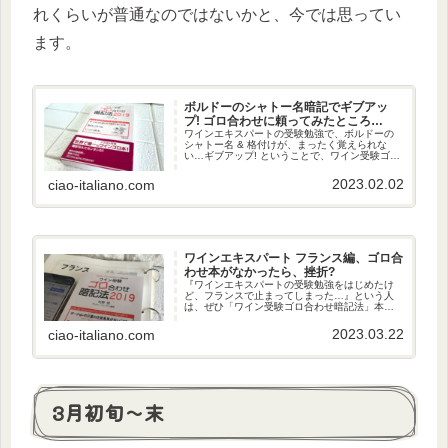
れくらいが普通なのではないかと、今では思ってい
ます。
ボルドーのシャトー名暗記でギブアッ
プ! ゴロ合わせに頼ってみたところ…
ワインエキスパートの受験勉強で、ボルドーの
シャトー名 & 格付けが、まったく覚えられな
い…ギブアップ! ということで、ワイン受験ゴロ
合わせ暗記法 に頼ってみたところ、頭に入って
くるようになりました。
2023.02.02
ciao-italiano.com
ワインエキスパート フランス編、ゴロ合
わせ本がなかったら、挫折?
『ワインエキスパートの受験勉強をはじめたけ
ど、フランスで止まってしまった…』という人
は、ぜひ「ワイン受験ゴロ合わせ暗記法」本の
使用を検討してみてください。
2023.03.22
ciao-italiano.com
3月初旬～末