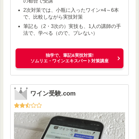
の都合で受講
2次対策では、小瓶に入ったワイン×4～6本
で、比較しながら実技対策
筆記も（2・3次の）実技も、1人の講師の手
法で、学べる（ので、ブレない）
独学で、筆記&実技対策!
ソムリエ・ワインエキスパート対策講座
ワイン受験.com