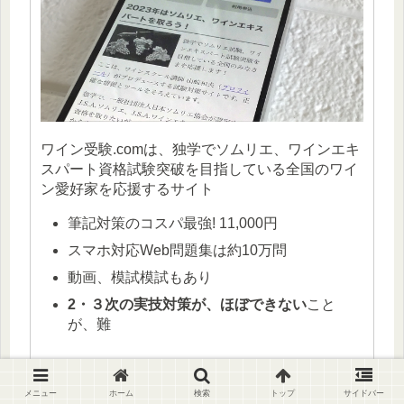
ワイン受験.comは、独学でソムリエ、ワインエキ
スパート資格試験突破を目指している全国のワイ
ン愛好家を応援するサイト
筆記対策のコスパ最強! 11,000円
スマホ対応Web問題集は約10万問
動画、模試模試もあり
2・３次の実技対策が、ほぼできない
こと
が、難
公式ページ
メニュー
ホーム
検索
トップ
サイドバー