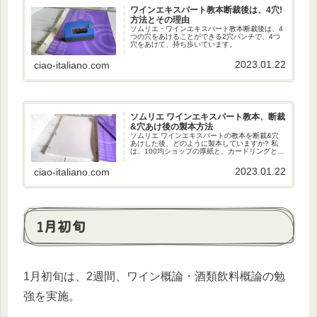
ワインエキスパート教本断裁後は、4穴!
方法とその理由
ソムリエ・ワインエキスパート教本断裁後は、4
つの穴をあけることができる2穴パンチで、4つ
穴をあけて、持ち歩いています。
2023.01.22
ciao-italiano.com
ソムリエ ワインエキスパート教本、断裁
&穴あけ後の製本方法
ソムリエ ワインエキスパートの教本を断裁&穴
あけした後、どのように製本していますか? 私
は、100均ショップの厚紙と、カードリングと、
とじ穴補修シールとで、製本して持ち歩いてい
ます。
2023.01.22
ciao-italiano.com
1月初旬
1月初旬は、2週間、ワイン概論・酒類飲料概論の勉
強を実施。