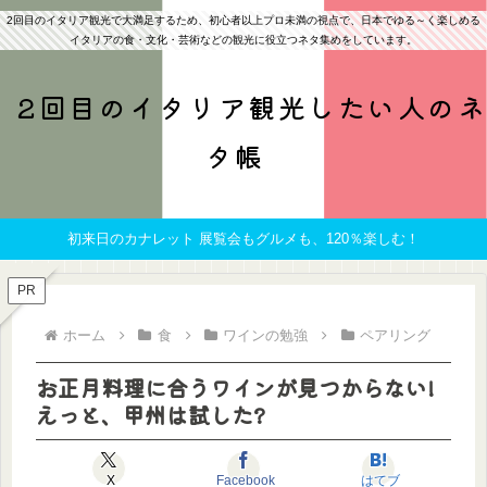
2回目のイタリア観光で大満足するため、初心者以上プロ未満の視点で、日本でゆる～く楽しめる
イタリアの食・文化・芸術などの観光に役立つネタ集めをしています。
2回目のイタリア観光したい人のネ
タ帳
初来日のカナレット 展覧会もグルメも、120％楽しむ！
PR
ホーム
食
ワインの勉強
ペアリング
お正月料理に合うワインが見つからない!
えっと、甲州は試した?
X
Facebook
はてブ