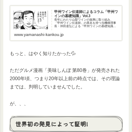
甲州ワイン伝道師によるコラム「甲州ワ
インの基礎知識」Vol.3
長年にわたり山梨ワインの振興に取り組み、
「甲州ワイン伝道師」の異名を持つ当機構理事
長・仲田道弘による『甲州ワインの基礎知識』
連載企画です。これを読めばあなたも甲州ワイ
ン通になれるかも！？
www.yamanashi-kankou.jp
もっと、はやく知りたかった💦
ただグルメ漫画「美味しんぼ 第80巻」が発売された
2000年頃、つまり20年以上前の時点では、その理論
までは、判明していませんでした。
が、、、
世界初の発見によって証明!