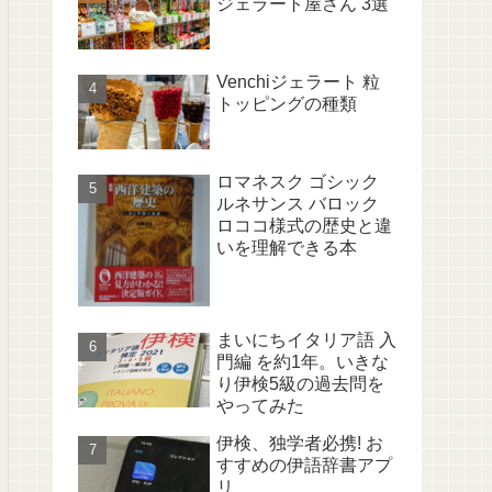
ジェラート屋さん 3選
Venchiジェラート 粒
トッピングの種類
ロマネスク ゴシック
ルネサンス バロック
ロココ様式の歴史と違
いを理解できる本
まいにちイタリア語 入
門編 を約1年。いきな
り伊検5級の過去問を
やってみた
伊検、独学者必携! お
すすめの伊語辞書アプ
リ