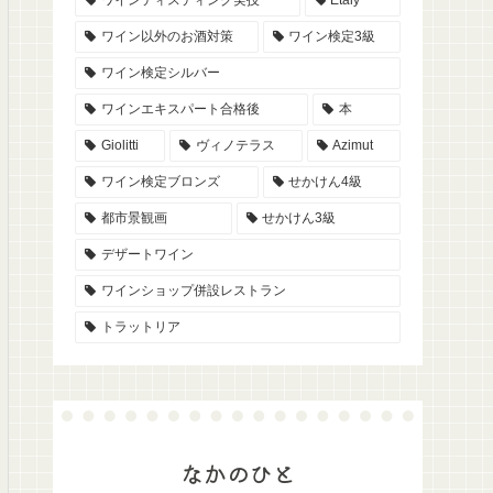
ワイン以外のお酒対策
ワイン検定3級
ワイン検定シルバー
ワインエキスパート合格後
本
Giolitti
ヴィノテラス
Azimut
ワイン検定ブロンズ
せかけん4級
都市景観画
せかけん3級
デザートワイン
ワインショップ併設レストラン
トラットリア
なかのひと