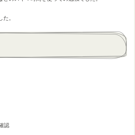
した。
。
確認