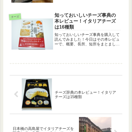
た。モッツァレラチーズは新鮮なほど
美味しいと言われています。しかし賞
味期限があと7日ほど...
知っておいしいチーズ事典の
チーズ
本レビュー！イタリアチーズ
は16種類
知っておいしいチーズ事典を購入して
読んでみました！今日はその本レビュ
ーで、概要、長所、短所をまとまし
た。ちなみにこの本の著者は、東京都
内でフィルミエというチーズ専門店を
経営している代表者の本間るみこさん
です。管理人も渋谷店へいってきまし
た。...
チーズ辞典の本レビュー！イタリア
チーズは15種類
日本橋の高島屋でイタリアチーズを