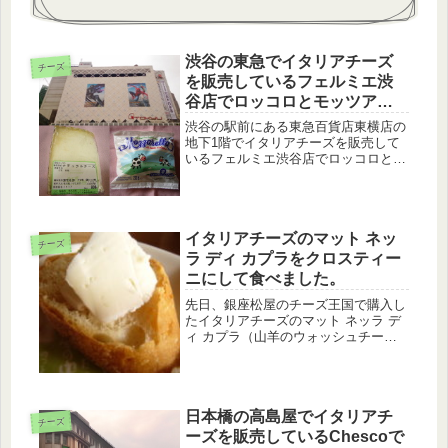
渋谷の東急でイタリアチーズ
チーズ
を販売しているフェルミエ渋
谷店でロッコロとモッツアレ
ラを購入してきました。
渋谷の駅前にある東急百貨店東横店の
地下1階でイタリアチーズを販売して
いるフェルミエ渋谷店でロッコロとモ
ッツアレラを購入してきました。管理
人が行った時にはイタリアチーズが20
種類近くも置いてあることに感
激！！！しかもイタリアのロンバルデ
イタリアチーズのマット ネッ
ィア州...
チーズ
ラ ディ カプラをクロスティー
ニにして食べました。
先日、銀座松屋のチーズ王国で購入し
たイタリアチーズのマット ネッラ デ
ィ カプラ（山羊のウォッシュチー
ズ）を、クロスティーニにして食べま
した。男の料理？となってしまいまし
たが、それでも十分に美味しかったで
す。ちなみに、賞味期限も近かったた
日本橋の高島屋でイタリアチ
め...
チーズ
ーズを販売しているChescoで