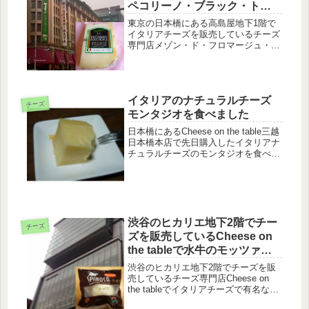
ペコリーノ・ブラック・トリ
ュフを購入してきました。
東京の日本橋にある高島屋地下1階で
イタリアチーズを販売しているチーズ
専門店メゾン・ド・フロマージュ・チ
ェスコ(Chesco)でペコリーノ・ブラッ
ク・トリュフを購入してきました。売
り場は狭いですが、店員さんが丁寧に
接してくれます。行った時には...
イタリアのナチュラルチーズ
チーズ
モンタジオを食べました
日本橋にあるCheese on the table三越
日本橋本店で先日購入したイタリアナ
チュラルチーズのモンタジオを食べま
した。長さ15cmくらいの大きさでし
たが、ビールとワインのおつまみとし
て、一人であっという間に食べてしま
いました(*^...
渋谷のヒカリエ地下2階でチー
チーズ
ズを販売しているCheese on
the tableで水牛のモッツァレ
ラを購入してきました。
渋谷のヒカリエ地下2階でチーズを販
売しているチーズ専門店Cheese on
the tableでイタリアチーズで有名な水
牛のモッツァレラを購入してきまし