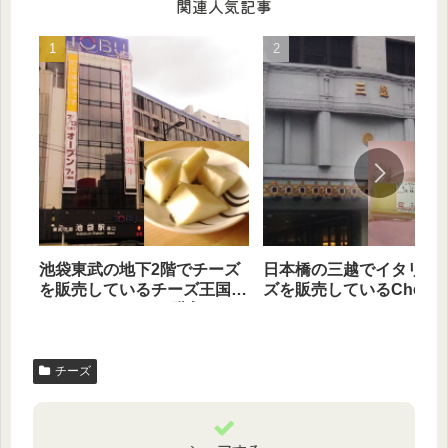
関連人気記事
池袋東武の地下2階でチーズ
日本橋の三越でイタリア
を販売しているチーズ王国で
ズを販売しているCheese
グラン モンテオを購入しま
on the tableでモンタジ
した
購入してきました
チーズ