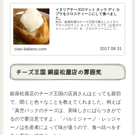
イタリアチーズのマット ネッラ ディ カ
プラをクロスティーニにして食べまし
た。
先日、銀座松屋のチーズ王国で購入したイタリ
アチーズのマット ネッラ ディ カプラ（山羊のウ
ォッシュチーズ）を、クロスティーニにして食
べました。男の料理？となってしまいました
が、それでも十分に美味しかったです。ちなみ
に、賞味期限も近かったため...
2017.08.31
ciao-italiano.com
チーズ王国 銀座松屋店の雰囲気
銀座松屋店のチーズ王国の店員さんはとっても親切
で、聞くと色々なことを教えてくれました。例えば
「真空パックのチーズは、美味しさにばらつきがで
るので要注意ですよ」「パルミジャーノ・レッジャ
ーノは生産者によって味が違うので、食べ比べをす